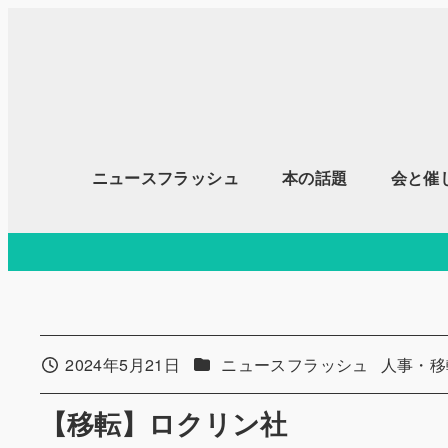
メ
イ
ン
コ
ン
テ
ニュースフラッシュ
本の話題
会と催
ン
ツ
へ
移
動
カテゴリー
カテゴリ
2024年5月21日
ニュースフラッシュ
人事・移
投稿日
【移転】ロクリン社