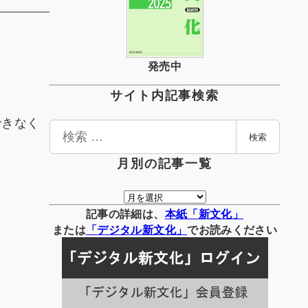
発売中
サイト内記事検索
できなく
検
検索
索
月別の記事一覧
月
別
記事の詳細は、
本紙「新文化」
の
または
「
デジタル
新文化」
でお読みください
記
事
一
覧