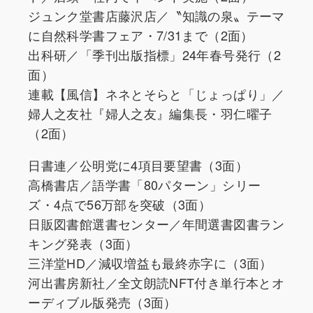
ジュンク堂書店藤沢店／〝知識の泉〟テーマ
に自然科学書フェア・7/31まで（2面）
出科研／「季刊出版指標」24年春号発行（2
面）
連載【風信】ネネとそらと「じょっぱり」／
婦人之友社『婦人之友』編集長・羽仁曜子
（2面）
日書連／公明党に4項目要望書（3面）
高橋書店／語学書「80パターン」シリー
ズ・4点で56万部を突破（3面）
日販図書館選書センター／年間選書図書ラン
キング発表（3面）
三洋堂HD／減収増益も最終赤字に（3面）
河出書房新社／全文朗読NFT付き単行本とオ
ーディブル版発売（3面）