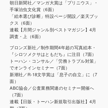
朝日新聞社／マンガ大賞は「プリニウス」・
手塚治虫文化賞（6面）
「絵本選び診断」特設ページ開設／楽天ブッ
クス（6面）
連載【月間ジャンル別ベストマガジン】4月
調査・上（6面）
ブロンズ新社／制作期間4年超の写真絵本・
『シロツメクサはともだち』に注目（7面）
トーハン・コンサル／「労務トラブル対策」
でオンラインセミナー（7面）
新潮社／R-18文学賞は「息子の自立」に（7
面）
ABC協会／公査業務関連のセミナー開催へ
（7面）
連載【日販・トーハン新規取引出版社】4月
期（7面）