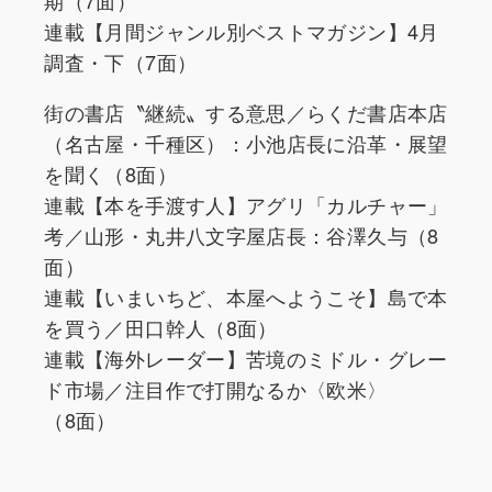
連載【月間ジャンル別ベストマガジン】4月
調査・下（7面）
街の書店〝継続〟する意思／らくだ書店本店
（名古屋・千種区）：小池店長に沿革・展望
を聞く（8面）
連載【本を手渡す人】アグリ「カルチャー」
考／山形・丸井八文字屋店長：谷澤久与（8
面）
連載【いまいちど、本屋へようこそ】島で本
を買う／田口幹人（8面）
連載【海外レーダー】苦境のミドル・グレー
ド市場／注目作で打開なるか〈欧米〉
（8面）