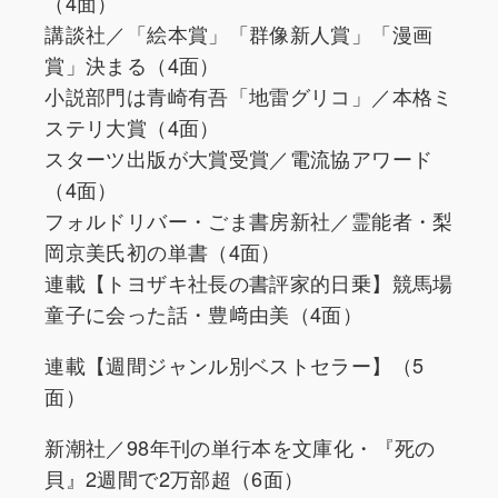
（4面）
講談社／「絵本賞」「群像新人賞」「漫画
賞」決まる（4面）
小説部門は青崎有吾「地雷グリコ」／本格ミ
ステリ大賞（4面）
スターツ出版が大賞受賞／電流協アワード
（4面）
フォルドリバー・ごま書房新社／霊能者・梨
岡京美氏初の単書（4面）
連載【トヨザキ社長の書評家的日乗】競馬場
童子に会った話・豊﨑由美（4面）
連載【週間ジャンル別ベストセラー】（5
面）
新潮社／98年刊の単行本を文庫化・『死の
貝』2週間で2万部超（6面）