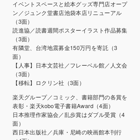
イベントスペースと絵本グッズ専門店オープ
ン／ジュンク堂書店池袋本店リニューアル
（3面）
読進協／読書週間ポスターイラスト作品募集
（3面）
有隣堂、台湾地震募金150万円を寄託（3
面）
【人事】日本文芸社／フレーベル館／人文会
（3面）
【移転】ロクリン社（3面）
楽天グループ／コミック、書籍部門の各賞を
表彰・楽天kobo電子書籍Award（4面）
日本推理作家協会／乱歩賞はダブル受賞（4
面）
西日本出版社／兵庫・尼崎の映画館本刊行