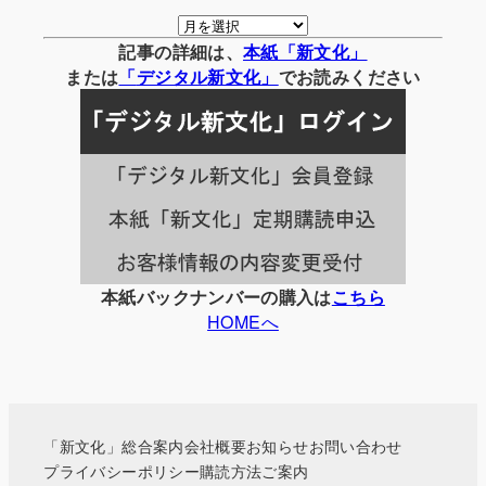
月
別
記事の詳細は、
本紙「新文化」
の
または
「
デジタル
新文化」
でお読みください
記
事
一
覧
本紙バックナンバーの購入は
こちら
HOMEへ
「新文化」総合案内
会社概要
お知らせ
お問い合わせ
プライバシーポリシー
購読方法ご案内