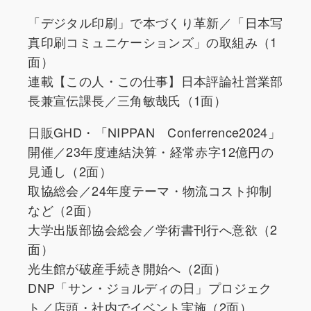
「デジタル印刷」で本づくり革新／「日本写
真印刷コミュニケーションズ」の取組み（1
面）
連載【この人・この仕事】日本評論社営業部
長兼宣伝課長／三角敏哉氏（1面）
日販GHD・「NIPPAN Conferrence2024」
開催／23年度連結決算・経常赤字12億円の
見通し（2面）
取協総会／24年度テーマ・物流コスト抑制
など（2面）
大学出版部協会総会／学術書刊行へ意欲（2
面）
光生館が破産手続き開始へ（2面）
DNP「サン・ジョルディの日」プロジェク
ト／店頭・社内でイベント実施（2面）