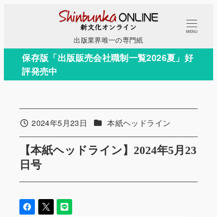
メ
イ
MENU
ン
出版業界唯一の専門紙
コ
保存版「出版販売会社職制一覧2026夏」好
ン
評発売中
テ
ン
ツ
へ
カテゴリー
2024年5月23日
本紙ヘッドライン
投稿日
移
動
【本紙ヘッドライン】2024年5月23
日号