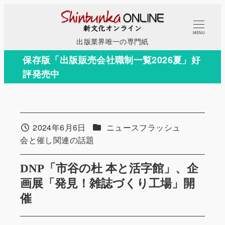
メ
イ
MENU
ン
出版業界唯一の専門紙
コ
保存版「出版販売会社職制一覧2026夏」好
ン
評発売中
テ
ン
ツ
へ
カテゴリー
2024年6月6日
ニュースフラッシュ
投稿日
移
カテゴリー
会と催し関連の話題
動
DNP「市谷の杜 本と活字館」、企
画展「発見！雑誌づくり工場」開
催