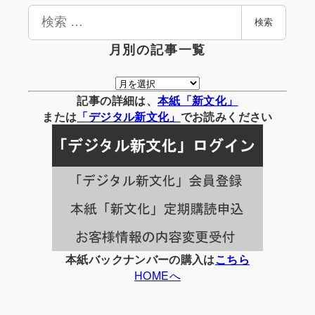
検
検索
索
月別の記事一覧
月
別
記事の詳細は、
本紙「新文化」
の
または
「
デジタル
新文化」
でお読みください
記
事
一
覧
本紙バックナンバーの購入は
こちら
HOMEへ