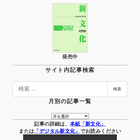
発売中
サイト内記事検索
検
検索
索
月別の記事一覧
月
別
記事の詳細は、
本紙「新文化」
の
または
「
デジタル
新文化」
でお読みください
記