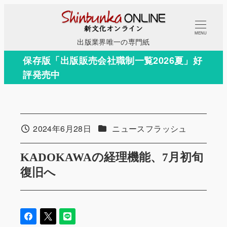
メ
イ
MENU
ン
出版業界唯一の専門紙
コ
保存版「出版販売会社職制一覧2026夏」好
ン
評発売中
テ
ン
ツ
へ
カテゴリー
2024年6月28日
ニュースフラッシュ
投稿日
移
動
KADOKAWAの経理機能、7月初旬
復旧へ