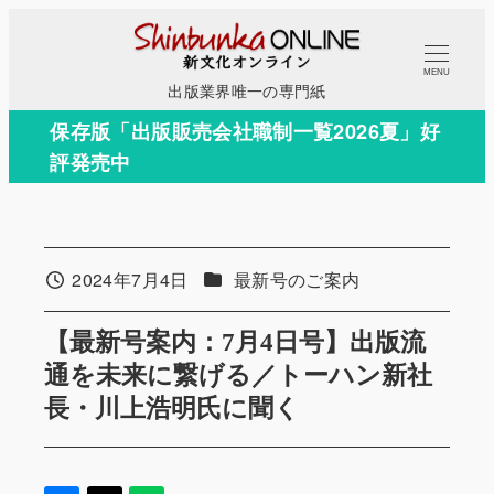
メ
イ
MENU
ン
出版業界唯一の専門紙
コ
保存版「出版販売会社職制一覧2026夏」好
ン
評発売中
テ
ン
ツ
へ
カテゴリー
2024年7月4日
最新号のご案内
投稿日
移
動
【最新号案内：7月4日号】出版流
通を未来に繋げる／トーハン新社
長・川上浩明氏に聞く