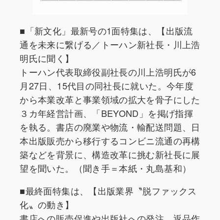
■「新文化」最新号の1面特集は、【出版流
通を未来に繋げる／トーハン新社長・川上浩
明氏に聞く】
トーハン代表取締役副社長の川上浩明氏が6
月27日、15代目の同社長に就いた。今年度
から本業改革と事業領域の拡大を骨子にした
３カ年経営計画、「BEYOND」を掲げ指揮
を執る。書店の廃業や物流・輸配送問題、日
本出版販売から移行するコンビニ流通の再構
築などを背景に、構造改革に挑む新社長に展
望を聞いた。（聞き手＝本紙・丸島基和）
■最終面特集は、【出版業界〝脱ファックス
化〟の動き】
書店への販売促進や出版社への発注、返品作