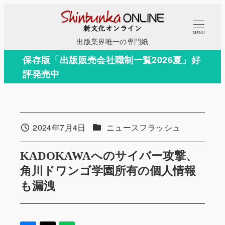
メ
イ
MENU
ン
出版業界唯一の専門紙
コ
保存版「出版販売会社職制一覧2026夏」好
ン
評発売中
テ
ン
ツ
へ
カテゴリー
2024年7月4日
ニュースフラッシュ
投稿日
移
動
KADOKAWAへのサイバー攻撃、
角川ドワンゴ学園所有の個人情報
も漏洩