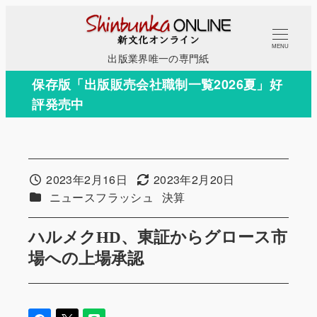
メ
イ
MENU
ン
出版業界唯一の専門紙
コ
保存版「出版販売会社職制一覧2026夏」好
ン
評発売中
テ
ン
ツ
へ
2023年2月16日
2023年2月20日
投稿日
更新日
移
カテゴリー
カテゴリー
ニュースフラッシュ
決算
動
ハルメクHD、東証からグロース市
場への上場承認