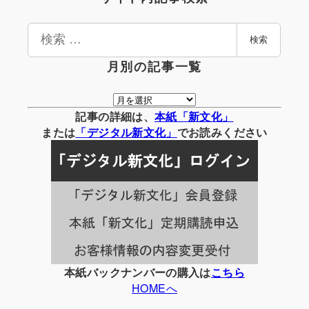
検
検索
索
月別の記事一覧
月
別
記事の詳細は、
本紙「新文化」
の
または
「
デジタル
新文化」
でお読みください
記
事
一
覧
本紙バックナンバーの購入は
こちら
HOMEへ