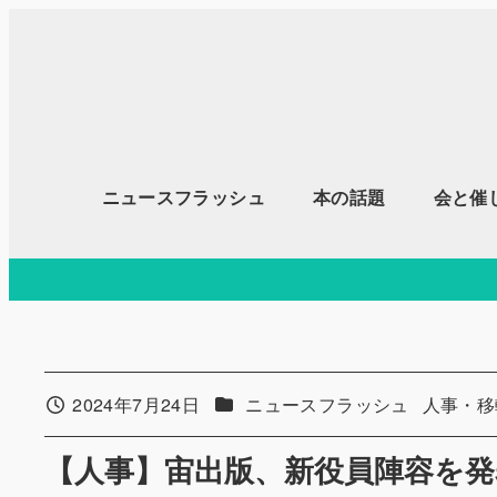
メ
イ
ン
コ
ン
テ
ニュースフラッシュ
本の話題
会と催
ン
ツ
へ
移
動
カテゴリー
カテゴリ
2024年7月24日
ニュースフラッシュ
人事・移
投稿日
【人事】宙出版、新役員陣容を発