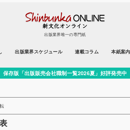
出版業界唯一の専門紙
し
出版業界スケジュール
連載コラム
本紙案
保存版「出版販売会社職制一覧2026夏」好評発売中
ー
転
表