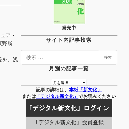
発売中
チュア・
サイト内記事検索
萩野勝
検
長を、浅
検索
索
月別の記事一覧
月
別
記事の詳細は、
本紙「新文化」
の
または
「
デジタル
新文化」
でお読みください
記
事
一
覧