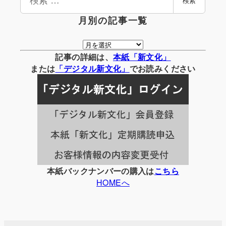
検索
索
月別の記事一覧
月
別
記事の詳細は、
本紙「新文化」
の
または
「
デジタル
新文化」
でお読みください
記
事
一
覧
本紙バックナンバーの購入は
こちら
HOMEへ