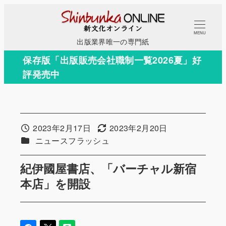
メ
イ
MENU
ン
出版業界唯一の専門紙
コ
保存版「出版販売会社職制一覧2026夏」好
ン
評発売中
テ
ン
ツ
へ
2023年2月17日
2023年2月20日
投稿日
更新日
移
カテゴリー
ニュースフラッシュ
動
紀伊國屋書店、「バーチャル新宿
本店」を開設