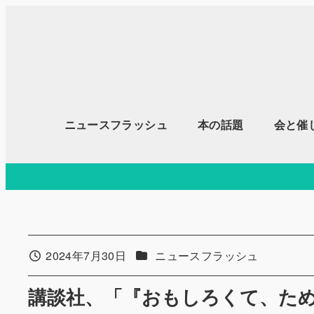
メ
イ
ン
コ
ン
テ
ニュースフラッシュ
本の話題
会と催
ン
ツ
へ
移
動
カテゴリー
2024年7月30日
ニュースフラッシュ
投稿日
講談社、「『おもしろくて、た