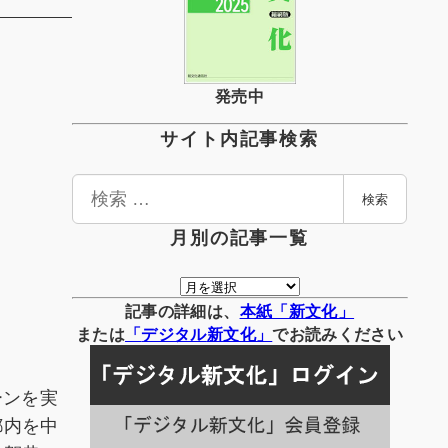
発売中
サイト内記事検索
検
検索
索
月別の記事一覧
月
別
記事の詳細は、
本紙「新文化」
の
または
「
デジタル
新文化」
でお読みください
記
事
ーンを実
一
都内を中
覧