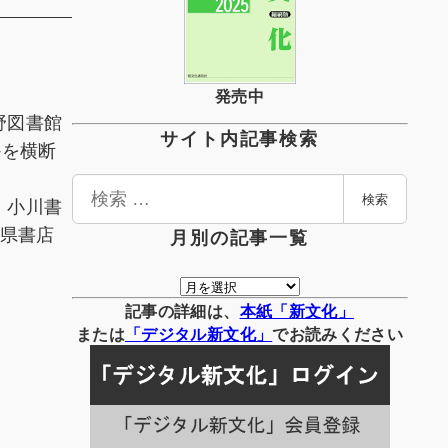
発売中
野図書館
サイト内記事検索
かを横断
検
、小川書
検索
索
野県書店
月別の記事一覧
月
別
記事の詳細は、
本紙「新文化」
の
または
「
デジタル
新文化」
でお読みください
記
事
一
覧