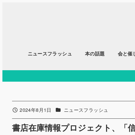
メ
イ
ン
コ
ン
テ
ニュースフラッシュ
本の話題
会と催
ン
ツ
へ
移
動
カテゴリー
2024年8月1日
ニュースフラッシュ
投稿日
書店在庫情報プロジェクト、「