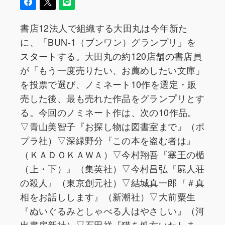
書店12法人で組織する大田丸は今年新た
に、「BUN-1（ブンワン）グランプリ」を
スタートする。大田丸の約120店舗の書店員
が「もう一度売りたい、お薦めしたい文庫」
を投票で選び、ノミネート10作を選定・販
売した後、最も売れた作品をグランプリとす
る。今回のノミネート作は、次の10作品。
▽青山美智子『お探し物は図書室まで』（ポ
プラ社）▽深緑野分『この本を盗む者は』
（ＫＡＤＯＫＡＷＡ）▽今村翔吾『塞王の楯
（上・下）』（集英社）▽今村昌弘『屍人荘
の殺人』（東京創元社）▽結城真一郎『＃真
相をお話しします』（新潮社）▽大前粟生
『ぬいぐるみとしゃべる人はやさしい』（河
出書房新社）▽石田祥『猫を処方いたしま