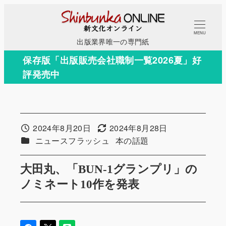
メ
イ
MENU
ン
出版業界唯一の専門紙
コ
保存版「出版販売会社職制一覧2026夏」好
ン
評発売中
テ
ン
ツ
へ
2024年8月20日
2024年8月28日
投稿日
更新日
移
カテゴリー
カテゴリー
ニュースフラッシュ
本の話題
動
大田丸、「BUN-1グランプリ」の
ノミネート10作を発表