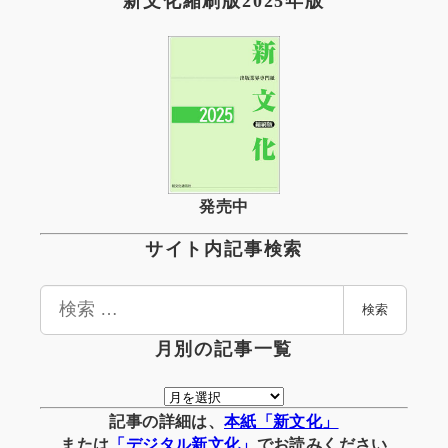
新文化縮刷版2025年版
発売中
サイト内記事検索
検
検索
索
月別の記事一覧
月
別
記事の詳細は、
本紙「新文化」
の
または
「
デジタル
新文化」
でお読みください