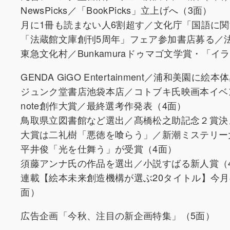
NewsPicks／「BookPicks」立上げへ（3面）
月に1冊も読まない人6割超す／文化庁「国語に関
「法蔵館文庫創刊5周年」フェア参加書店募る／
東急文化村／Bunkamuraドゥマゴ文学賞・「
GENDA GiGO Entertainment／浦和美園に
ジュンク堂書店池袋本店／コトブキ氏映画本イベ
note創作大賞／最終選考作発表（4面）
鳥取県立図書館など選出／髙橋松之助記念２賞決
大賞は二礼樹「悪徳を喰らう」／新潮ミステリー
平井俊「光を仕舞う」が受賞（4面）
須藤アンナ氏の作品を選出／小説すばる新人賞（
連載【絵本未来創造機構が選ぶ20タイトル】今
面）
広告企画「今秋、注目の新企画特集」（5面）