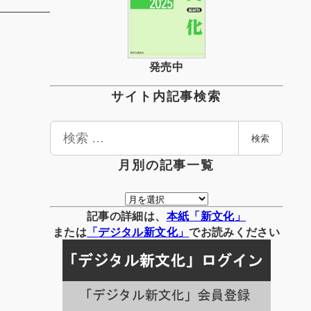
発売中
サイト内記事検索
検
検索
索
月別の記事一覧
月
別
記事の詳細は、
本紙「新文化」
の
または
「
デジタル
新文化」
でお読みください
記
事
一
覧