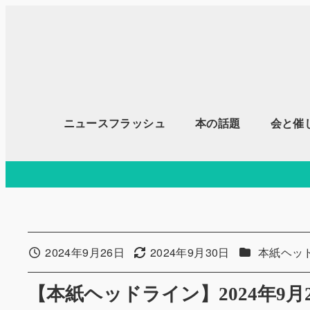
メ
イ
ン
コ
ン
テ
ニュースフラッシュ
本の話題
会と催
ン
ツ
へ
移
動
カテゴリー
2024年9月26日
2024年9月30日
本紙ヘッ
投稿日
更新日
【本紙ヘッドライン】2024年9月