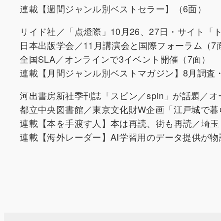
連載【週間ジャンル別ベストセラー】（6面）
リイド社／「点燈際」10月26、27日・サイト「
日本出版学会／11月講演会と国際フォーラム（7
全国SLA／オンラインで3イベント開催（7面）
連載【月間ジャンル別ベストマガジン】8月調査
河出書房新社季刊誌「スピン／spin」が話題／
都立中央図書館／東京文化財W企画「江戸城で暮
連載【本を手渡す人】本は再読、街も再読／埼玉
連載【海外レーダー】AI学習用のデータ提供が物