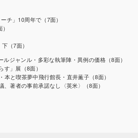
トーチ」10周年で（7面）
面）
・下（7面）
オールジャンル・多彩な執筆陣・異例の価格（8面）
らす」展（8面）
・本と喫茶夢中飛行館長・直井薫子（8面）
議、著者の事前承諾なし〈英米〉（8面）