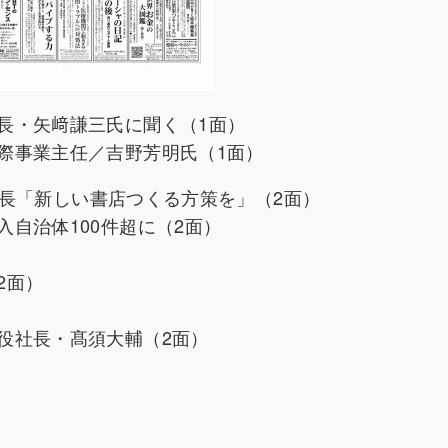
長・矢﨑謙三氏に聞く（1面）
際事業主任／吉野芳明氏（1面）
理事長「新しい書店つくる方策を」（2面）
自治体100件超に（2面）
2面）
役社長・髙須大輔（2面）
）