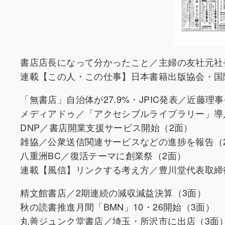
書店店長になって分かったこと／主婦の友社元社
連載【この人・この仕事】日本書籍出版協会・国
「無書店」自治体が27.9%・JPIC発表／近藤
メディアドゥ／「アクセシブルライブラリー」導入
DNP／書店開業支援サービス開始（2面）
雑協／公衆送信関連サービスなどの進捗を報告（
八重洲BC／復活テーマに創業祭（2面）
連載【風信】リンクする考え方／豊川堂代表取締
精文館書店／2期連続の減収減益決算（3面）
秋の読書推進月間「BMN」10・26開始（3面）
丸善ジュンク堂書店／埼玉・所沢市に出店（3面