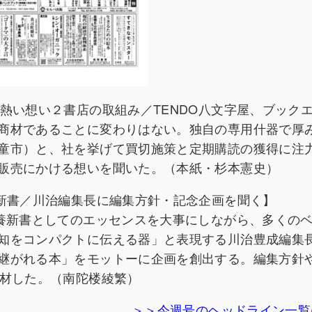
熱い想い２書店の取組み／TENDO八文字屋、ブック
商材であることに変わりはない。独自の専用什器で厚
童市）と、社を挙げて買切施策と定期購読の獲得に注
販売にかける想いを聞いた。（本紙・杉本憲史）
代新書／川治編集長に編集方針・記念企画を聞く】
教養新書としてのエッセンスを大事にしながら、多くの
知をコンパクトに伝える器」と表現する川治豊成編集
継がれる本」をモットーに企画を創出する。編集方針
取材した。（南陀楼綾繁）
＞＞今週号のヘッドライン一覧