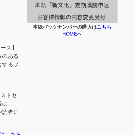
本紙バックナンバーの購入は
こちら
HOMEへ
エース】
みのある
力するブ
ベストセ
長は、
や読者に
はこちら