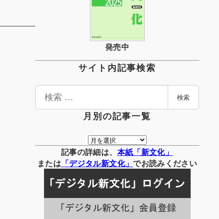
発売中
サイト内記事検索
検
検索
索
月別の記事一覧
月
別
記事の詳細は、
本紙「新文化」
の
または
「
デジタル
新文化」
でお読みください
記
事
一
覧