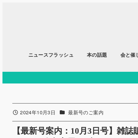
メ
イ
ン
コ
ン
テ
ニュースフラッシュ
本の話題
会と催
ン
ツ
へ
移
動
カテゴリー
2024年10月3日
最新号のご案内
投稿日
【最新号案内：10月3日号】雑