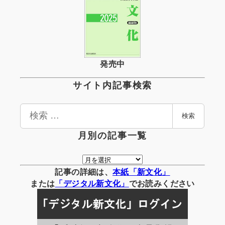
発売中
サイト内記事検索
検
検索
索
月別の記事一覧
月
別
記事の詳細は、
本紙「新文化」
の
または
「
デジタル
新文化」
でお読みください
記
事
一