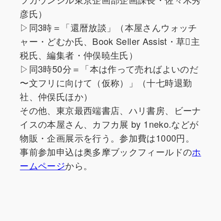
彦氏）
▷同3時＝「還暦放談」（本屋さんウォッチ
ャー・どむか氏、Book Seller Assist・草主
税氏、編集者・仲俣暁生氏）
▷同3時50分＝「本は作って売ればよいのだ
〜文フリに向けて（仮称）」（十七時退勤
社、仲俣氏ほか）
その他、東京最西端書店、ハリ書房、ビーナ
イスの本屋さん、カフカ展 by 1neko.などが
物販・企画展示を行う。参加費は1000円。
事前参加申込は奥多摩ブックフィールドの
ホ
ームページ
から。