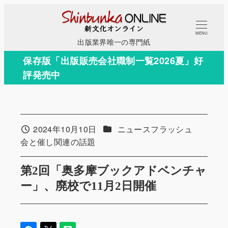
メ
イ
MENU
ン
出版業界唯一の専門紙
コ
保存版「出版販売会社職制一覧2026夏」好
ン
評発売中
テ
ン
ツ
へ
カテゴリー
2024年10月10日
ニュースフラッシュ
投稿日
移
カテゴリー
会と催し関連の話題
動
第2回「奥多摩ブックアドベンチャ
ー」、廃校で11月2日開催