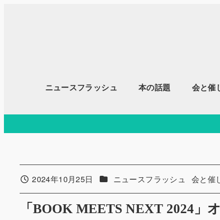
メ
イ
ン
コ
ン
テ
ニュースフラッシュ
本の話題
会と催
ン
ツ
へ
移
動
カテゴリー
カテゴ
2024年10月25日
ニュースフラッシュ
会と催
投稿日
「BOOK MEETS NEXT 20