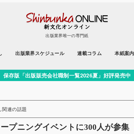
出版業界唯一の専門紙
し
出版業界スケジュール
連載コラム
本紙案
保存版「出版販売会社職制一覧2026夏」好評発売中
リー
し関連の話題
24」オープニングイベントに300人が参集