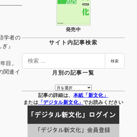
発売中
語学者の
サイト内記事検索
しぎ』
検
３年目。
検索
索
の関連イ
月別の記事一覧
月
別
記事の詳細は、
本紙「新文化」
の
または
「
デジタル
新文化」
でお読みください
記
事
一
覧