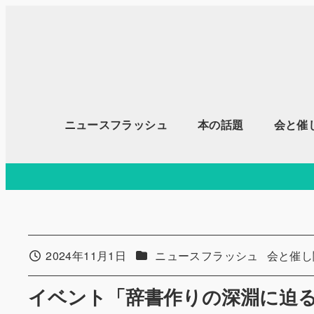
メ
イ
ン
コ
ン
テ
ニュースフラッシュ
本の話題
会と催
ン
ツ
へ
移
動
カテゴリー
カテゴリ
2024年11月1日
ニュースフラッシュ
会と催し
投稿日
イベント「辞書作りの深淵に迫る