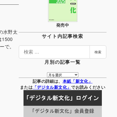
発売中
の水野太
サイト内記事検索
500
ーで。
検
検索
索
月別の記事一覧
月
別
記事の詳細は、
本紙「新文化」
の
または
「
デジタル
新文化」
でお読みください
記
事
一
覧