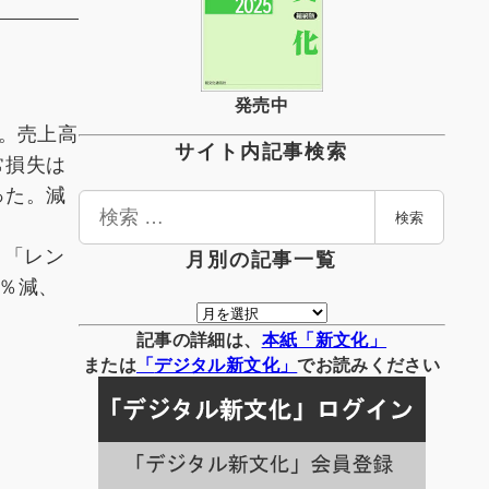
発売中
表。売上高
サイト内記事検索
常損失は
った。減
検
検索
索
、「レン
月別の記事一覧
5％減、
月
別
記事の詳細は、
本紙「新文化」
の
または
「
デジタル
新文化」
でお読みください
記
事
一
覧