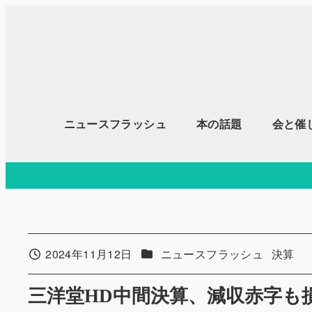
メ
イ
ン
コ
ン
テ
ニュースフラッシュ
本の話題
会と催
ン
ツ
へ
移
動
カテゴリー
カテゴ
2024年11月12日
ニュースフラッシュ
決算
投稿日
三洋堂HD中間決算、減収赤字も