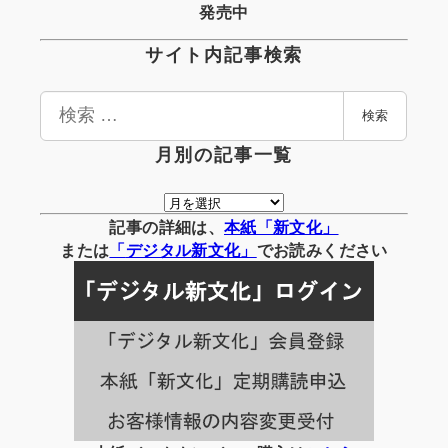
発売中
サイト内記事検索
検
検索
索
月別の記事一覧
月
別
記事の詳細は、
本紙「新文化」
の
または
「
デジタル
新文化」
でお読みください
記
事
一
覧