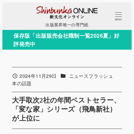
メ
イ
MENU
ン
出版業界唯一の専門紙
コ
保存版「出版販売会社職制一覧2026夏」好
ン
評発売中
テ
ン
ツ
へ
カテゴリー
2024年11月29日
ニュースフラッシュ
投稿日
移
カテゴリー
本の話題
動
大手取次2社の年間ベストセラー、
「変な家」シリーズ（飛鳥新社）
が上位に