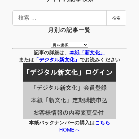
検
検索
索
月別の記事一覧
月
別
記事の詳細は、
本紙「新文化」
の
または
「
デジタル
新文化」
でお読みください
記
事
一
覧
本紙バックナンバーの購入は
こちら
HOMEへ