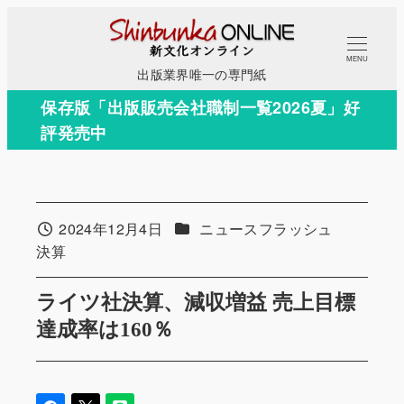
メ
イ
MENU
ン
出版業界唯一の専門紙
コ
保存版「出版販売会社職制一覧2026夏」好
ン
評発売中
テ
ン
ツ
へ
カテゴリー
2024年12月4日
ニュースフラッシュ
投稿日
移
カテゴリー
決算
動
ライツ社決算、減収増益 売上目標
達成率は160％