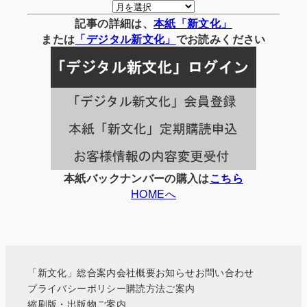
月
別
記事の詳細は、
本紙「新文化」
の
または
「
デジタル
新文化」
でお読みください
記
事
一
覧
本紙バックナンバーの購入は
こちら
HOMEへ
「新文化」総合案内
会社概要
お知らせ
お問い合わせ
プライバシーポリシー
購読方法ご案内
縮刷版・出版物ご案内