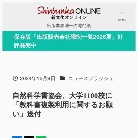
メ
イ
MENU
ン
出版業界唯一の専門紙
コ
保存版「出版販売会社職制一覧2026夏」好
ン
評発売中
テ
ン
ツ
へ
カテゴリー
2024年12月9日
ニュースフラッシュ
投稿日
移
動
自然科学書協会、大学1100校に
「教科書複製利用に関するお願
い」送付