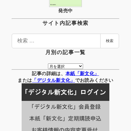
発売中
サイト内記事検索
検
検索
索
月別の記事一覧
月
別
記事の詳細は、
本紙「新文化」
の
または
「
デジタル
新文化」
でお読みください
記
事
一
覧