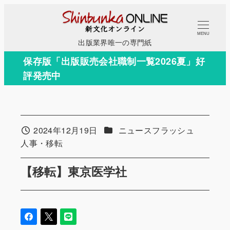
メ
イ
MENU
ン
出版業界唯一の専門紙
コ
保存版「出版販売会社職制一覧2026夏」好
ン
評発売中
テ
ン
ツ
へ
カテゴリー
2024年12月19日
ニュースフラッシュ
投稿日
移
カテゴリー
人事・移転
動
【移転】東京医学社