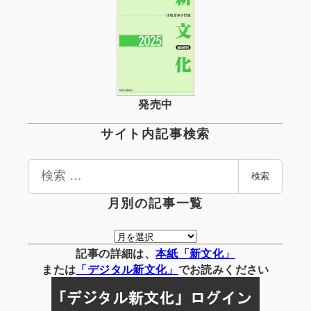
発売中
サイト内記事検索
検
検索
索
月別の記事一覧
月
別
記事の詳細は、
本紙「新文化」
の
または
「
デジタル
新文化」
でお読みください
記
事