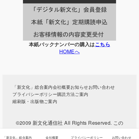
一
覧
本紙バックナンバーの購入は
こちら
HOMEへ
「新文化」総合案内
会社概要
お知らせ
お問い合わせ
プライバシーポリシー
購読方法ご案内
縮刷版・出版物ご案内
©2009 新文化通信社 All Rights Reserved. この
WEBサイトに掲載されている記事・写真などの無
断転載を禁じます。
「新文化」総合案内
会社概要
プライバシーポリシー
お問い合わせ