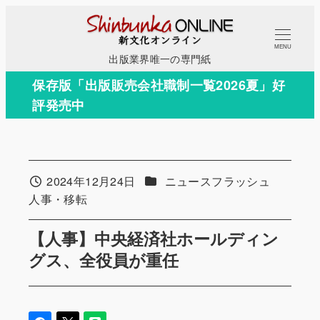
メ
イ
MENU
ン
出版業界唯一の専門紙
コ
保存版「出版販売会社職制一覧2026夏」好
ン
評発売中
テ
ン
ツ
へ
カテゴリー
2024年12月24日
ニュースフラッシュ
投稿日
移
カテゴリー
人事・移転
動
【人事】中央経済社ホールディン
グス、全役員が重任