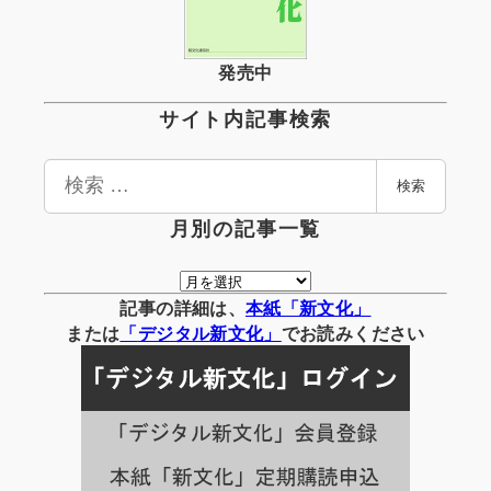
発売中
サイト内記事検索
検
検索
索
月別の記事一覧
月
別
記事の詳細は、
本紙「新文化」
の
または
「
デジタル
新文化」
でお読みください
記
事
一
覧