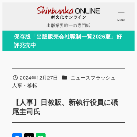
メ
イ
MENU
ン
出版業界唯一の専門紙
コ
保存版「出版販売会社職制一覧2026夏」好
ン
評発売中
テ
ン
ツ
へ
カテゴリー
2024年12月27日
ニュースフラッシュ
投稿日
移
カテゴリー
人事・移転
動
【人事】日教販、新執行役員に礒
尾圭司氏