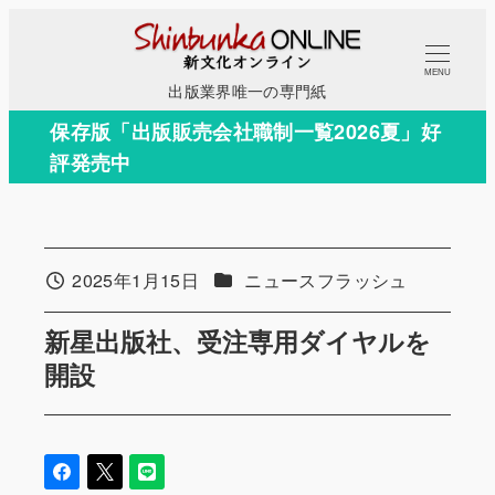
メ
イ
MENU
ン
出版業界唯一の専門紙
コ
保存版「出版販売会社職制一覧2026夏」好
ン
評発売中
テ
ン
ツ
へ
カテゴリー
2025年1月15日
ニュースフラッシュ
投稿日
移
動
新星出版社、受注専用ダイヤルを
開設