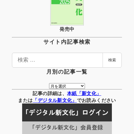
発売中
サイト内記事検索
検
検索
索
月別の記事一覧
月
別
記事の詳細は、
本紙「新文化」
の
または
「
デジタル
新文化」
でお読みください
記
事
一
覧