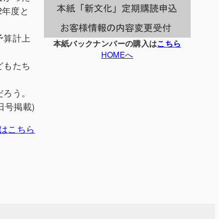
2年度と
予算計上
本紙バックナンバーの購入は
こちら
HOMEへ
どもたち
だろう。
日号掲載)
はこちら