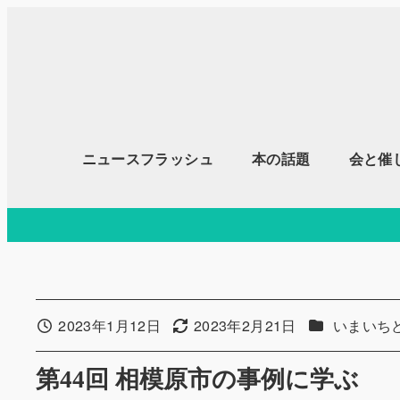
メ
イ
ン
コ
ン
テ
ニュースフラッシュ
本の話題
会と催
ン
ツ
へ
移
動
カテゴリー
2023年1月12日
2023年2月21日
いまいち
投稿日
更新日
第44回 相模原市の事例に学ぶ