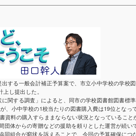
提出する一般会計補正予算案で、市立小中学校の学校図
を計上し提出した。
状に関する調査」によると、同市の学校図書館図書標準
たが、小中学校の1校当たりの図書購入費は19位となっ
図書資料の購入すらままならない状況となっていること
間団体からの寄贈などの援助を頼りとした運営が続い
協同組合が窮状を訴えることで、今回の予算確保につ