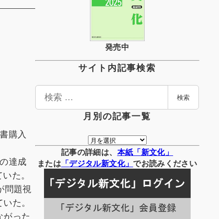
発売中
サイト内記事検索
検
検索
索
月別の記事一覧
書購入
月
別
記事の詳細は、
本紙「新文化」
の達成
の
または
「
デジタル
新文化」
でお読みください
記
ていた。
事
が問題視
一
ていた。
覧
ながった