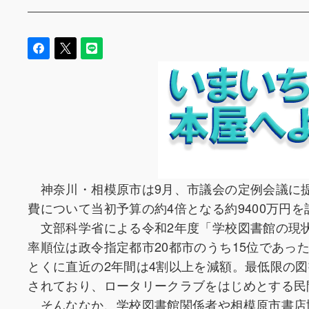
神奈川・相模原市は9月、市議会の定例会議に
費について当初予算の約4倍となる約9400万円
文部科学省による令和2年度「学校図書館の現
率順位は政令指定都市20都市のうち15位であっ
とくに直近の2年間は4割以上を減額。最低限の
されており、ロータリークラブをはじめとする民
そんななか、学校図書館関係者や相模原市書店