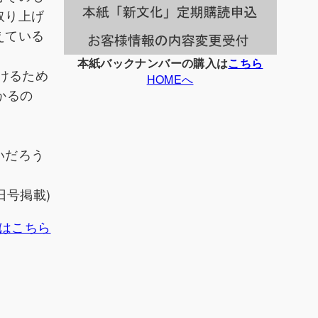
取り上げ
えている
本紙バックナンバーの購入は
こちら
けるため
HOMEへ
かるの
いだろう
。
日号掲載)
はこちら