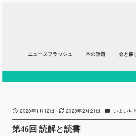
メ
イ
ン
コ
ン
テ
ニュースフラッシュ
本の話題
会と催
ン
ツ
へ
移
動
カテゴリー
2023年1月12日
2023年2月21日
いまいち
投稿日
更新日
第46回 読解と読書