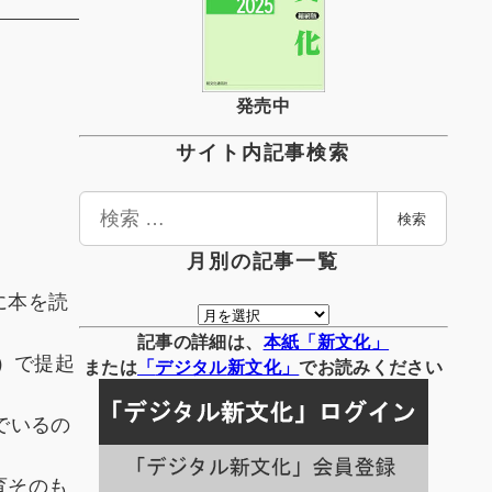
発売中
サイト内記事検索
検
検索
索
月別の記事一覧
に本を読
月
別
記事の詳細は、
本紙「新文化」
）で提起
の
または
「
デジタル
新文化」
でお読みください
記
事
でいるの
一
覧
育そのも