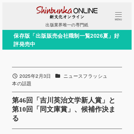
メ
イ
MENU
ン
出版業界唯一の専門紙
コ
保存版「出版販売会社職制一覧2026夏」好
ン
評発売中
テ
ン
ツ
へ
カテゴリー
2025年2月3日
ニュースフラッシュ
投稿日
移
カテゴリー
本の話題
動
第46回「吉川英治文学新人賞」と
第10回「同文庫賞」、候補作決ま
る