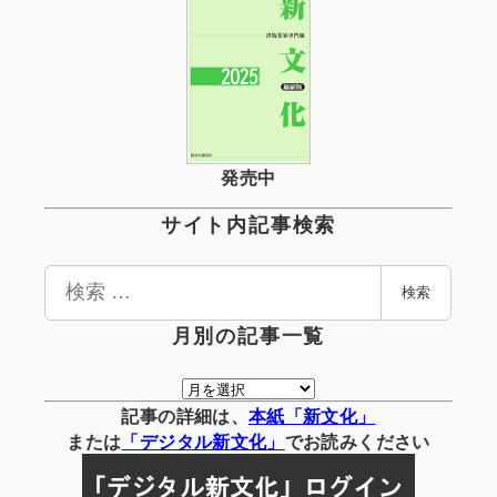
発売中
サイト内記事検索
検
検索
索
月別の記事一覧
月
別
記事の詳細は、
本紙「新文化」
の
または
「
デジタル
新文化」
でお読みください
記
事