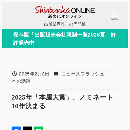
メ
イ
MENU
ン
出版業界唯一の専門紙
コ
保存版「出版販売会社職制一覧2026夏」好
ン
評発売中
テ
ン
ツ
へ
カテゴリー
2025年2月3日
ニュースフラッシュ
投稿日
移
カテゴリー
本の話題
動
2025年「本屋大賞」、ノミネート
10作決まる