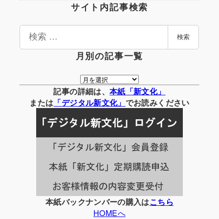
サイト内記事検索
検
検索
索
月別の記事一覧
月
別
記事の詳細は、
本紙「新文化」
の
または
「
デジタル
新文化」
でお読みください
記
事
一
覧
本紙バックナンバーの購入は
こちら
HOMEへ