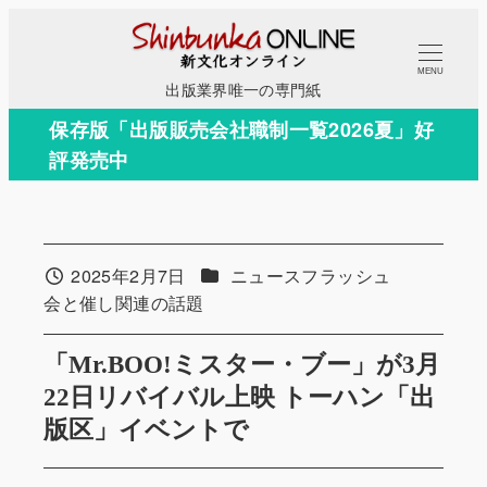
メ
イ
MENU
ン
出版業界唯一の専門紙
コ
保存版「出版販売会社職制一覧2026夏」好
ン
評発売中
テ
ン
ツ
へ
カテゴリー
2025年2月7日
ニュースフラッシュ
投稿日
移
カテゴリー
会と催し関連の話題
動
「Mr.BOO!ミスター・ブー」が3月
22日リバイバル上映 トーハン「出
版区」イベントで