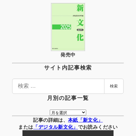
発売中
サイト内記事検索
検
検索
索
月別の記事一覧
月
別
記事の詳細は、
本紙「新文化」
の
または
「
デジタル
新文化」
でお読みください
記