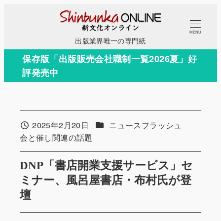
メ
イ
MENU
ン
出版業界唯一の専門紙
コ
保存版「出版販売会社職制一覧2026夏」好
ン
評発売中
テ
ン
ツ
へ
カテゴリー
2025年2月20日
ニュースフラッシュ
投稿日
移
カテゴリー
会と催し関連の話題
動
DNP「書店開業支援サービス」セ
ミナー、風呂屋書店・布村氏が登
壇