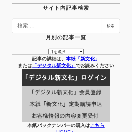
サイト内記事検索
検
検索
索
月別の記事一覧
月
別
記事の詳細は、
本紙「新文化」
の
または
「
デジタル
新文化」
でお読みください
記
事
一
覧
本紙バックナンバーの購入は
こちら
HOMEへ