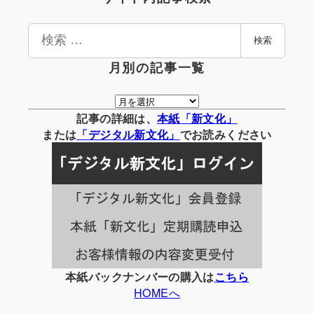
検
検索
索
月別の記事一覧
月
別
記事の詳細は、
本紙「新文化」
の
または
「
デジタル
新文化」
でお読みください
記
事
一
覧
本紙バックナンバーの購入は
こちら
HOMEへ