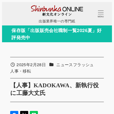
メ
イ
MENU
ン
出版業界唯一の専門紙
コ
保存版「出版販売会社職制一覧2026夏」好
ン
評発売中
テ
ン
ツ
へ
カテゴリー
2025年2月28日
ニュースフラッシュ
投稿日
移
カテゴリー
人事・移転
動
【人事】KADOKAWA、新執行役
に⼯藤⼤丈氏