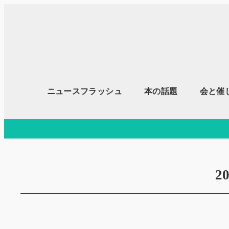
メ
イ
ン
コ
ン
テ
ニュースフラッシュ
本の話題
会と催
ン
ツ
へ
移
動
2