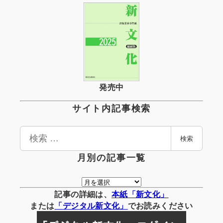
発売中
サイト内記事検索
検
検索
索
月別の記事一覧
月
別
記事の詳細は、
本紙「新文化」
の
または
「
デジタル
新文化」
でお読みください
記