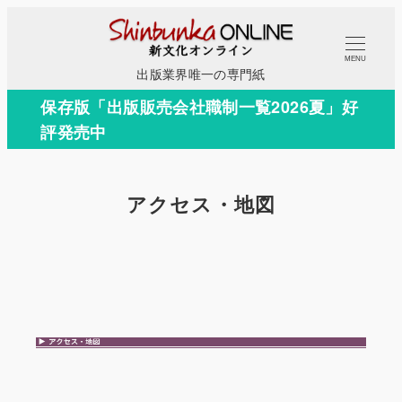
メ
イ
MENU
ン
出版業界唯一の専門紙
コ
保存版「出版販売会社職制一覧2026夏」好
ン
評発売中
テ
ン
ツ
アクセス・地図
へ
移
動