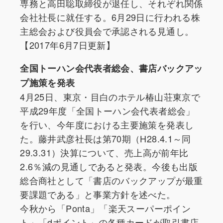
専務と高田聡取締役が退任し、それぞれ関係
会社社長に就任する。6月29日に行われる株
主総会および役員会で承認される見通し。
【2017年6月7日更新】
全国トーハン会代表者総会、書店バックアッ
プ施策を発表
4月25日、東京・目白のホテル椿山荘東京で
平成29年度「全国トーハン会代表者総会」
を行い、今年度における主要施策を発表し
た。藤井武彦社長は第70期（H28.4.1～同
29.3.31）決算について、売上高が前年比
2.6％減の見通しであると発表。今後も出版
総合商社として「書店のバックアップが最重
要課題である」と事業方針を述べた。
今秋から「Ponta」「楽天スーパーポイン
ト」「dポイント」の各種カードが取引書店