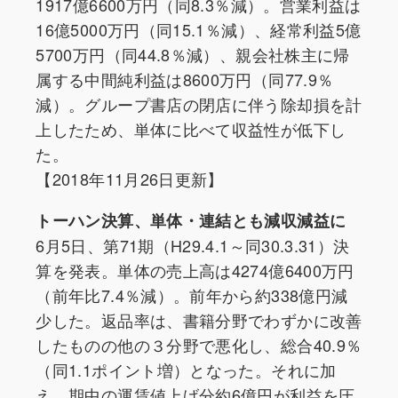
1917億6600万円（同8.3％減）。営業利益は
16億5000万円（同15.1％減）、経常利益5億
5700万円（同44.8％減）、親会社株主に帰
属する中間純利益は8600万円（同77.9％
減）。グループ書店の閉店に伴う除却損を計
上したため、単体に比べて収益性が低下し
た。
【2018年11月26日更新】
トーハン決算、単体・連結とも減収減益に
6月5日、第71期（H29.4.1～同30.3.31）決
算を発表。単体の売上高は4274億6400万円
（前年比7.4％減）。前年から約338億円減
少した。返品率は、書籍分野でわずかに改善
したものの他の３分野で悪化し、総合40.9％
（同1.1ポイント増）となった。それに加
え、期中の運賃値上げ分約6億円が利益を圧