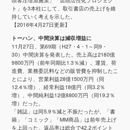
頭客注増加施策」「店頭活性化プロジェク
ト」を3本柱にして、取引書店の売上げを維
持していく考えを示した。
【2016年4月27日更新】
トーハン、中間決算は減収増益に
11月27日、第69期（H27・4・1～同9・
30）中間決算を発表した。売上高は2180億
9800万円（前年同期比1.3％減）。運賃、荷
造費、業務委託料などの販管費を抑制したこ
とにより、営業利益28億1500万円（同
12.4％増）、経常利益18億円（同3.2％
増）、中間純利益12億8800万円（同19.2％
増）だった。
「雑誌」は同5.9％減と不振だったが、「書
籍」「コミック」「MM商品」は前年売上げ
を上回った。返品率は総合で42.2ポイント