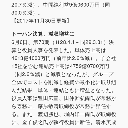
20.7％減）、中間純利益9億0600万円（同
30.0％減）。
【2017年11月30日更新】
トーハン決算、減収増益に
6月6日、第70期（Ｈ28.4.1～同29.3.31）決
算と役員人事を発表した。単体売上高は
4613億4000万円（前年比2.6％減）。子会社
15社を含む連結売上高は4759億0700万円
（同2.6％減）と減収となったが、グループ
全体でコストを削減し経費の最小化に取り組
んだ結果、単体・連結ともに増益となった。
役員人事は豊田広宣、田仲幹弘両氏が常務か
ら専務に、藤原敏晴取締役が常務に昇任す
る。また、渡辺勝也、堀内洋一両氏が取締役
に、金子俊之氏が執行役員に新任。清水美成