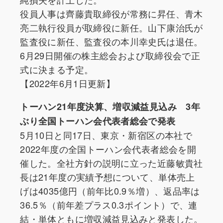
役員人事は齊藤貴取締役が常務に昇任、青木
亮二執行役員が取締役に新任。山下康治氏が
監査役に新任、監査役の本川幸史氏は退任。
6月29日開催の株主総会および取締役会で正
式に決まる予定。
【2022年6月1日更新】
トーハン21年度決算、増収減益見込み 3年
ぶり全国トーハン会代表者総会で発表
5月10日と同17日、東京・新宿区の本社で
2022年度の全国トーハン会代表者総会を開
催した。全社方針の説明に立った近藤敏貴社
長は21年度の実績予想について、単体売上
げは4035億円（前年比0.9％増）、返品率は
36.5％（前年差プラス0.3ポイント）で、連
結・単体ともに増収減益見込みと発表した。