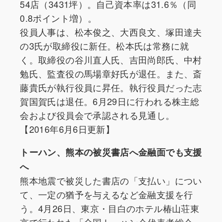
54店（3431坪）。自己資本率は31.6％（同
0.8ポイント増）。
役員人事は、松本俊之、大西良文、塚田達夫
の3氏が取締役に新任。松本氏は常務に就
く。取締役の谷川直人氏、吉田尚郎氏、中村
勉氏、監査役の馬場章好氏が退任。また、斎
藤貴氏が執行役員に昇任。執行役員だった志
賀国賀氏は退任。6月29日に行われる株主総
会および役員会で承認される見通し。
【2016年6月6日更新】
トーハン、熊本の被災書店へ金融面でも支援
へ
熊本地震で被災した書店の「支払い」につい
て、一定の猶予を与えるなど金融支援を行
う。4月26日、東京・目白のホテル椿山荘東