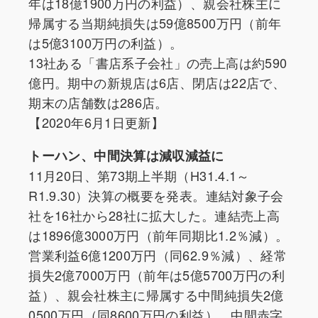
年は18億1900万円の利益）、親会社株主に
帰属する当期純損失は59億8500万円（前年
は5億3100万円の利益）。
13社ある「書店系子会社」の売上高は約590
億円。期中の新規店は6店、閉店は22店で、
期末の店舗数は286店。
【2020年6月1日更新】
トーハン、中間決算は減収減益に
11月20日、第73期上半期（H31.4.1～
R1.9.30）決算の概要を発表。連結対象子会
社を16社から28社に拡大した。連結売上高
は1896億3000万円（前年同期比1.2％減）。
営業利益6億1200万円（同62.9％減）、経常
損失2億7000万円（前年は5億5700万円の利
益）、親会社株主に帰属する中間純損失2億
0500万円（同8600万円の利益）。中間赤字