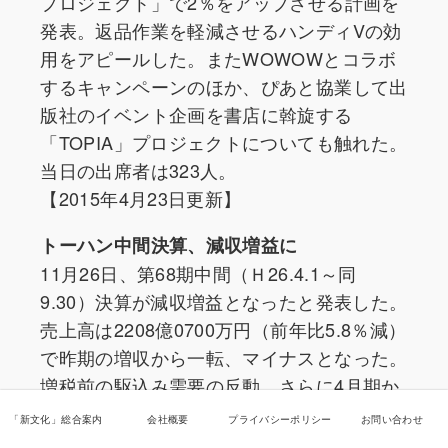
プロジェクト」で2％をアップさせる計画を
発表。返品作業を軽減させるハンディVの効
用をアピールした。またWOWOWとコラボ
するキャンペーンのほか、ぴあと協業して出
版社のイベント企画を書店に斡旋する
「TOPIA」プロジェクトについても触れた。
当日の出席者は323人。
【2015年4月23日更新】
トーハン中間決算、減収増益に
11月26日、第68期中間（Ｈ26.4.1～同
9.30）決算が減収増益となったと発表した。
売上高は2208億0700万円（前年比5.8％減）
で昨期の増収から一転、マイナスとなった。
増税前の駆込み需要の反動、さらに4月期か
ら返品入帳期限を3日繰り下げたことで、上
「新文化」総合案内
会社概要
プライバシーポリシー
お問い合わせ
半期の逸失売上げが約20億円に膨らみ、売