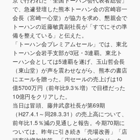
京で行われた「全国トーハン会代表者総会」
で、急遽登壇した熊本トーハン会の宮崎容一
会長（宮崎一心堂）が協力を求め、懇親会で
トーハンの近藤敏貴副社長が「すでにその準
備を整えている」と伝えた。
「トーハン会プレミアムセール」では、東北
トーハン会岩手支部が3冠・3連覇。東北ト
ーハン会としては5連覇を遂げ、玉山哲会長
（東山堂）が声を震わせながら、熊本の書店
にエールを贈った。同セールの売上げは10
億5700万円（前年比9.3％増）で目標だった
10億円をクリアした。
当日は冒頭、藤井武彦社長が第69期
（H27.4.1～同28.3.31）の売上高について、
前年比1.5％減の見通しと報告。今期70期に
ついては、昨年に引き続き「売場改善」「店