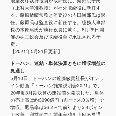
池邉友彦執行役員が取締役に、柴野京子氏
（上智大学准教授）が社外取締役に新任す
る。藤原敏晴常務と監査役の吉田尚郎氏は退
任。藤原氏は監査役に新任する。総務人事部
長の木原篤氏が執行役員に就く。6月29日開
催の株主総会及び取締役会で承認される予
定。
【2021年5月31日更新】
トーハン、連結・単体決算ともに増収増益の
見通し
5月10日、トーハンの近藤敏貴社長がオンラ
イン動画「トーハン施策説明会2021」で、
20年度3月期決算の速報値を発表した。単体
の売上高は約3990億円（前年比4.0％増）で
増収。返品率は36.2％で前年より3.4ポイン
ト改善。利益面でも前年実績を上回る見通