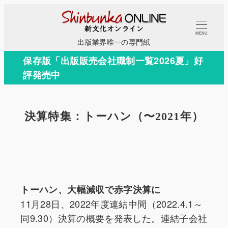
メ
イ
MENU
ン
出版業界唯一の専門紙
コ
保存版「出版販売会社職制一覧2026夏」好
ン
評発売中
テ
ン
ツ
決算特集：トーハン（〜2021年）
へ
移
動
トーハン、大幅減収で赤字決算に
11月28日、2022年度連結中間（2022.4.1～
同9.30）決算の概要を発表した。連結子会社