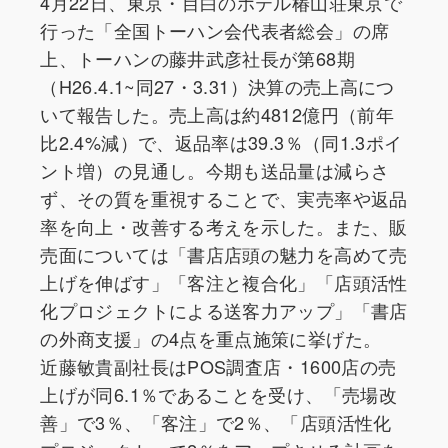
4月22日、東京・目白のホテル椿山荘東京で
行った「全国トーハン会代表者総会」の席
上、トーハンの藤井武彦社長が第68期
（H26.4.1~同27・3.31）決算の売上高につ
いて報告した。売上高は約4812億円（前年
比2.4%減）で、返品率は39.3％（同1.3ポイ
ント増）の見通し。今期も送品量は減らさ
ず、その質を重視することで、実売率や返品
率を向上・改善する考えを示した。また、販
売面については「書店店頭の魅力を高めて売
上げを伸ばす」「客注と複合化」「店頭活性
化プロジェクトによる送客力アップ」「書店
の外商支援」の4点を重点施策に挙げた。
近藤敏貴副社長はPOS調査店・1600店の売
上げが同6.1％であることを受け、「売場改
善」で3％、「客注」で2％、「店頭活性化