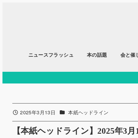
メ
イ
ン
コ
ン
テ
ニュースフラッシュ
本の話題
会と催
ン
ツ
へ
移
動
カテゴリー
2025年3月13日
本紙ヘッドライン
投稿日
【本紙ヘッドライン】2025年3月