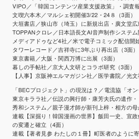
VIPO／「韓国コンテンツ産業支援政策」・調査
文喫六本木／マルシェ初開催3/22・24８（3面）
大垣書店／狭山市（埼玉）に新規出店・廣文堂広
TOPPANクロレ／日本語長文AI音声制作システ
メディアドゥなど4社／米で電子コミック配信開始「
タワーレコード／吉祥寺に3年ぶり再出店（3面）
東京書籍／大阪・関西万博に出展（3面）
暮しの手帖社／京大人文研とコラボ研究（3面）
【人事】京阪神エルマガジン社／医学書院／光文
「BECプロジェクト」の現況は？／電流協「オ
東京キララ社／伝説の興行師・康芳夫氏の遺作・
秀和システム／親子漫才師が新刊上梓・相方の母
連載【深掘り！韓国漫画の世界】飯田一史、宣政
の変遷と確立（4面）
連載【著者見参 わたしの１冊】町医者のように寄