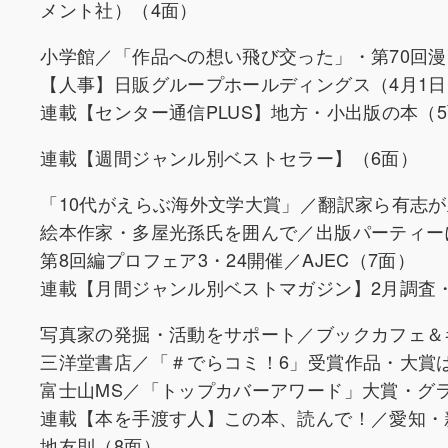
メント社）（4面）
小学館／「作品への想い飛び交った」・第70回漫
【人事】日販グループホールディングス（4月1日）
連載【センター通信PLUS】地方・小出版の本（
連載【週間ジャンル別ベストセラー】（6面）
「10代がえらぶ海外文学大賞」／翻訳家ら有志が
絵本作家・多屋光孫氏を囲んで／出版パーティーに
第8回編プロフェア3・24開催／AJEC（7面）
連載【月間ジャンル別ベストマガジン】2月調査
写真家の発掘・活動をサポート／ブックカフェ＆
三洋堂書店／「＃でらコミ！6」受賞作品・大賞
富士山MS／「トップカバーアワード」大賞・グ
連載【本を手渡す人】この本、読んで！／愛知・
地友則（8面）