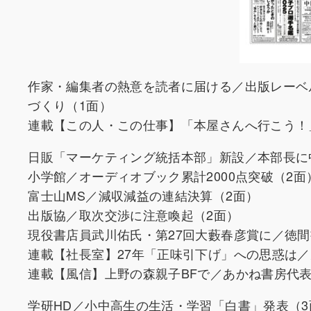
作家・編集者の熱意を読者に届ける／出版レーベル
づくり（1面）
連載【この人・この仕事】「本屋さんへ行こう！
日販「マーケティング統括本部」新設／本部長に
小学館／オーディオブック累計2000点突破（2面
富士山MS／減収減益の連結決算（2面）
出版協／取次交渉に注意喚起（2面）
現役書店員武川佑氏・第27回大藪春彦賞に／徳間
連載【社長室】27年「正味引下げ」への思惑は／先
連載【風信】上野の森親子BFで／あかね書房代
学研HD／小中高生の生活・学習「白書」発表（3