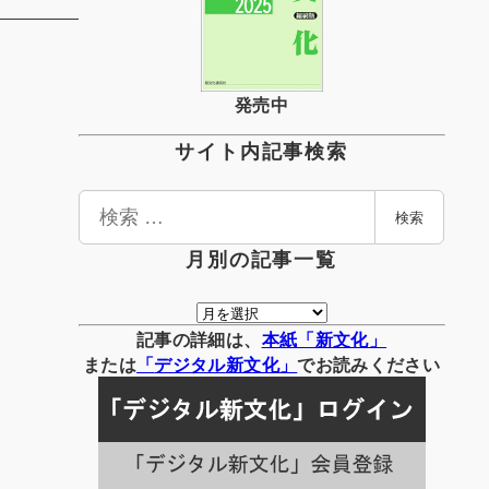
発売中
サイト内記事検索
検
検索
索
月別の記事一覧
月
別
記事の詳細は、
本紙「新文化」
の
または
「
デジタル
新文化」
でお読みください
記
事
一
覧