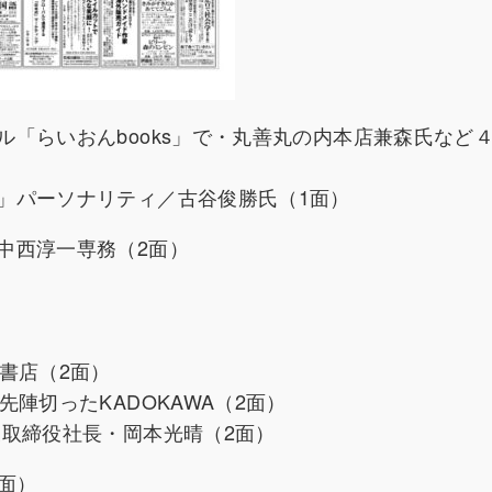
「らいおんbooks」で・丸善丸の内本店兼森氏など
」パーソナリティ／古谷俊勝氏（1面）
中西淳一専務（2面）
）
書店（2面）
陣切ったKADOKAWA（2面）
表取締役社長・岡本光晴（2面）
面）