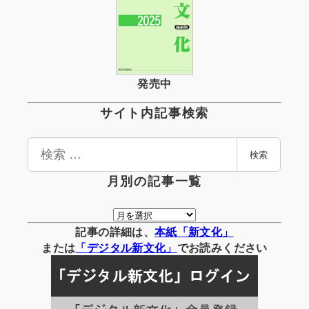
発売中
サイト内記事検索
検
検索
索
月別の記事一覧
月
別
記事の詳細は、
本紙「新文化」
の
または
「
デジタル
新文化」
でお読みください
記
事
一
覧