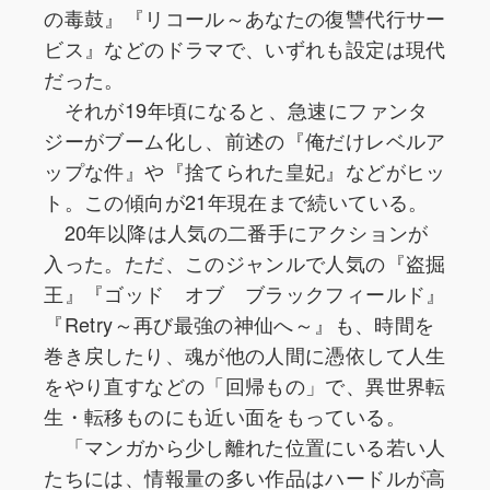
の毒鼓』『リコール～あなたの復讐代行サー
ビス』などのドラマで、いずれも設定は現代
だった。
それが19年頃になると、急速にファンタ
ジーがブーム化し、前述の『俺だけレベルア
ップな件』や『捨てられた皇妃』などがヒッ
ト。この傾向が21年現在まで続いている。
20年以降は人気の二番手にアクションが
入った。ただ、このジャンルで人気の『盗掘
王』『ゴッド オブ ブラックフィールド』
『Retry～再び最強の神仙へ～』も、時間を
巻き戻したり、魂が他の人間に憑依して人生
をやり直すなどの「回帰もの」で、異世界転
生・転移ものにも近い面をもっている。
「マンガから少し離れた位置にいる若い人
たちには、情報量の多い作品はハードルが高