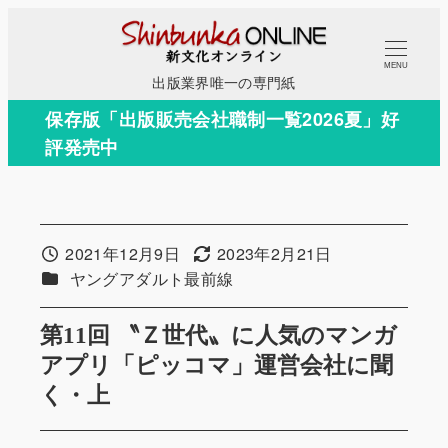
メ
イ
MENU
ン
出版業界唯一の専門紙
コ
保存版「出版販売会社職制一覧2026夏」好
ン
評発売中
テ
ン
ツ
へ
2021年12月9日
2023年2月21日
投稿日
更新日
移
カテゴリー
ヤングアダルト最前線
動
第11回 〝Ｚ世代〟に人気のマンガ
アプリ「ピッコマ」運営会社に聞
く・上