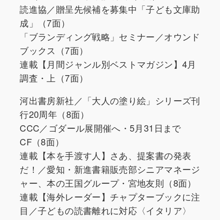
読進協／贈呈先候補を募集中「子ども文庫助
成」（7面）
「ブランディング戦略」セミナー／オウンド
ブックス（7面）
連載【月間ジャンル別ベストマガジン】4月
調査・上（7面）
河出書房新社／「大人の塗り絵」シリーズ刊
行20周年（8面）
CCC／ゴダール展開催へ・5月31日まで
CF（8面）
連載【本を手渡す人】さあ、提案書の発表
だ！／愛知・新進書籍販売部シニアマネージ
ャー、本の王国グループ・宮地友則（8面）
連載【海外レーダー】チャプターブックに注
目／子どもの読書離れに対応〈イタリア〉