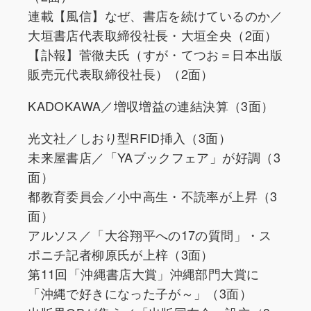
連載【風信】なぜ、書店を続けているのか／
大垣書店代表取締役社長・大垣全央（2面）
【訃報】菅徹夫氏（すが・てつお＝日本出版
販売元代表取締役社長）（2面）
KADOKAWA／増収増益の連結決算（3面）
光文社／しおり型RFID挿入（3面）
未来屋書店／「YAブックフェア」が好調（3
面）
都教育委員会／小中高生・不読率が上昇（3
面）
アルソス／「大谷翔平への17の質問」・ス
ポニチ記者柳原氏が上梓（3面）
第11回「沖縄書店大賞」沖縄部門大賞に
「沖縄で好きになった子が～」（3面）