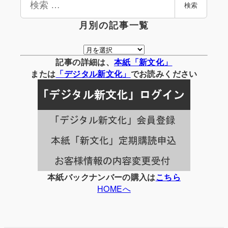
検索
索
月別の記事一覧
月
別
記事の詳細は、
本紙「新文化」
の
または
「
デジタル
新文化」
でお読みください
記
事
一
覧
本紙バックナンバーの購入は
こちら
HOMEへ