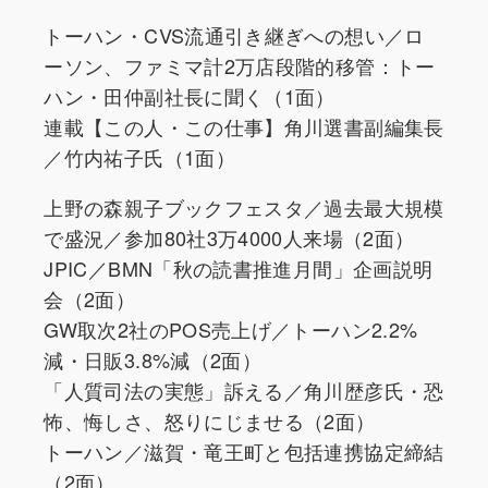
トーハン・CVS流通引き継ぎへの想い／ロ
ーソン、ファミマ計2万店段階的移管：トー
ハン・田仲副社長に聞く（1面）
連載【この人・この仕事】角川選書副編集長
／竹内祐子氏（1面）
上野の森親子ブックフェスタ／過去最大規模
で盛況／参加80社3万4000人来場（2面）
JPIC／BMN「秋の読書推進月間」企画説明
会（2面）
GW取次2社のPOS売上げ／トーハン2.2%
減・日販3.8%減（2面）
「人質司法の実態」訴える／角川歴彦氏・恐
怖、悔しさ、怒りにじませる（2面）
トーハン／滋賀・竜王町と包括連携協定締結
（2面）