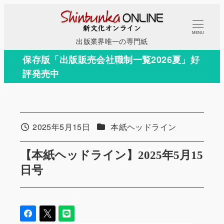
メ
イ
MENU
ン
出版業界唯一の専門紙
コ
保存版「出版販売会社職制一覧2026夏」好
ン
評発売中
テ
ン
ツ
へ
カテゴリー
2025年5月15日
本紙ヘッドライン
投稿日
移
動
【本紙ヘッドライン】2025年5月15
日号