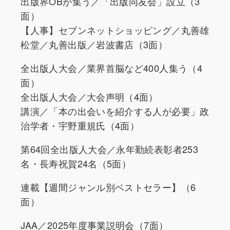
出版界OBが集う／「出版同友会」設立（3
面）
【人事】セブンネットショッピング／丸善雄
松堂／丸善出版／岩波書店（3面）
全出版人大会／業界首脳など400人集う（4
面）
全出版人大会／大会声明（4面）
講演／「本の出会いを紹介する人が必要」政
治学者・宇野重規氏（4面）
第64回全出版人大会／永年勤続表彰者253
名・長寿祝賀24名（5面）
連載【週間ジャンル別ベストセラー】（6
面）
JAA／2025年度事業説明会（7面）