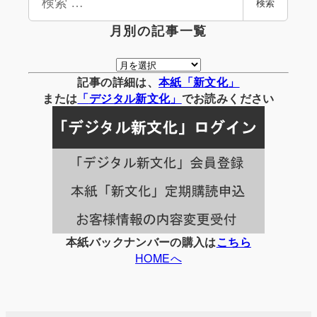
検索
索
月別の記事一覧
月
別
記事の詳細は、
本紙「新文化」
の
または
「
デジタル
新文化」
でお読みください
記
事
一
覧
本紙バックナンバーの購入は
こちら
HOMEへ