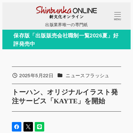
メ
イ
MENU
ン
出版業界唯一の専門紙
コ
保存版「出版販売会社職制一覧2026夏」好
ン
評発売中
テ
ン
ツ
へ
カテゴリー
2025年5月22日
ニュースフラッシュ
投稿日
移
動
トーハン、オリジナルイラスト発
注サービス「KAYTE」を開始