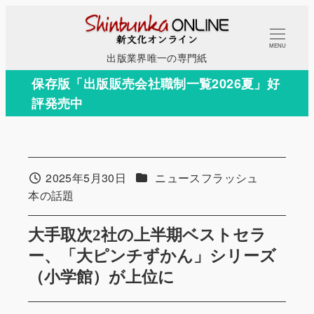
メ
イ
MENU
ン
出版業界唯一の専門紙
コ
保存版「出版販売会社職制一覧2026夏」好
ン
評発売中
テ
ン
ツ
へ
カテゴリー
2025年5月30日
ニュースフラッシュ
投稿日
移
カテゴリー
本の話題
動
大手取次2社の上半期ベストセラ
ー、「大ピンチずかん」シリーズ
（小学館）が上位に