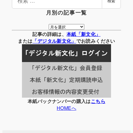
検索
索
月別の記事一覧
月
別
記事の詳細は、
本紙「新文化」
の
または
「
デジタル
新文化」
でお読みください
記
事
一
覧
本紙バックナンバーの購入は
こちら
HOMEへ