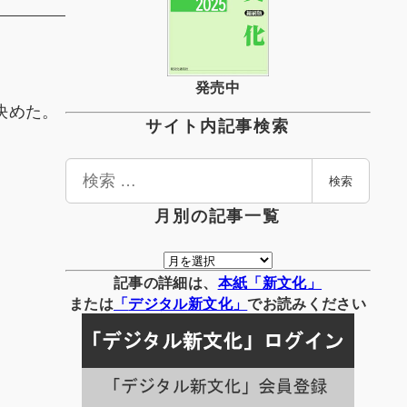
発売中
決めた。
サイト内記事検索
検
検索
索
月別の記事一覧
月
別
記事の詳細は、
本紙「新文化」
の
または
「
デジタル
新文化」
でお読みください
記
事
一
覧