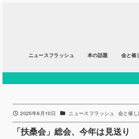
メ
イ
ン
コ
ン
テ
ニュースフラッシュ
本の話題
会と催
ン
ツ
へ
移
動
カテゴリー
カテゴリ
2025年6月10日
ニュースフラッシュ
会と催し
投稿日
「扶桑会」総会、今年は見送り