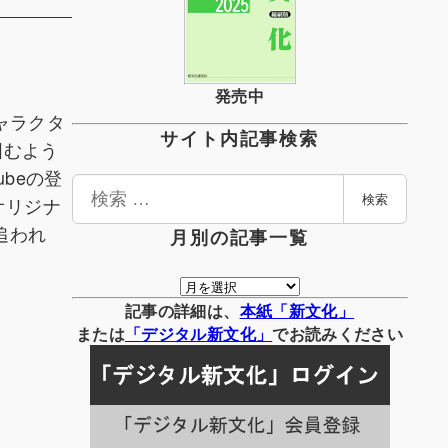
発売中
ャラクタ
サイト内記事検索
囲むよう
beの登
検
オリジナ
検索
索
追われ
月別の記事一覧
月
別
記事の詳細は、
本紙「新文化」
の
または
「
デジタル
新文化」
でお読みください
記
事
一
覧