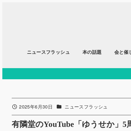
メ
イ
ン
コ
ン
テ
ニュースフラッシュ
本の話題
会と催
ン
ツ
へ
移
動
カテゴリー
2025年6月30日
ニュースフラッシュ
投稿日
有隣堂のYouTube「ゆうせか」