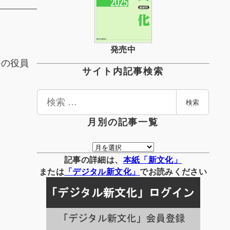
発売中
かの役員
サイト内記事検索
検
検索
索
月別の記事一覧
月
別
記事の詳細は、
本紙「新文化」
の
または
「
デジタル
新文化」
でお読みください
記
事
一
覧