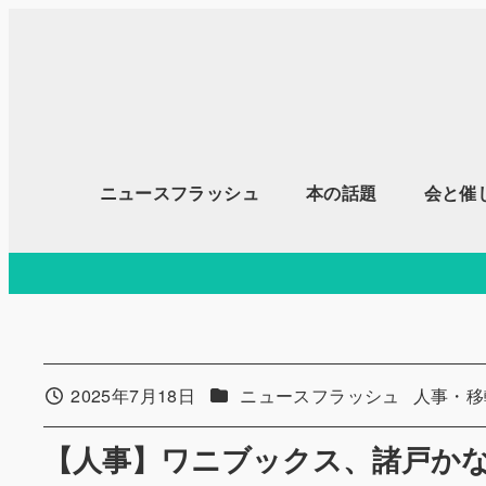
メ
イ
ン
コ
ン
テ
ニュースフラッシュ
本の話題
会と催
ン
ツ
へ
移
動
カテゴリー
カテゴリ
2025年7月18日
ニュースフラッシュ
人事・移
投稿日
【人事】ワニブックス、諸戸か