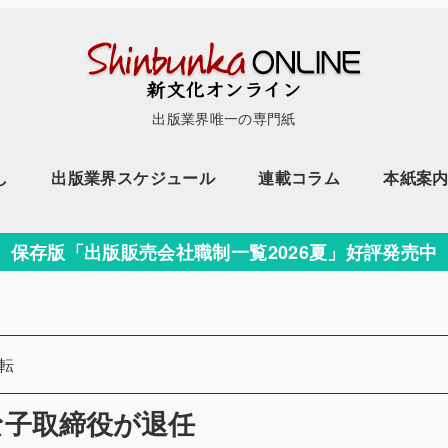
出版業界唯一の専門紙
し
出版業界スケジュール
連載コラム
本紙案
保存版「出版販売会社職制一覧2026夏」好評発売中
ー
転
な子取締役が退任