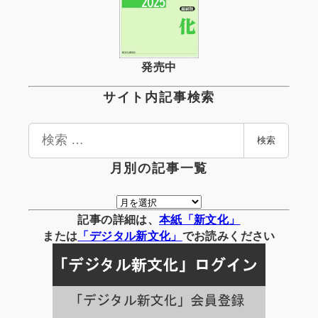
発売中
サイト内記事検索
検
検索
索
月別の記事一覧
月
別
記事の詳細は、
本紙「新文化」
の
または
「
デジタル
新文化」
でお読みください
記
事
一
覧