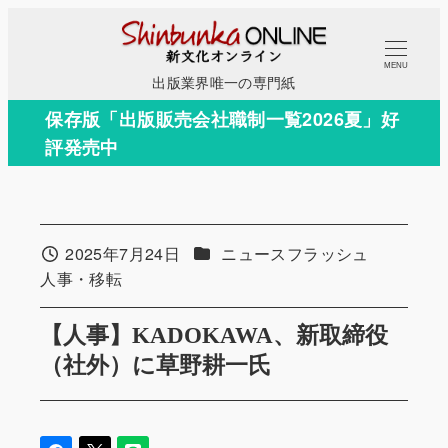
メ
イ
MENU
ン
出版業界唯一の専門紙
コ
保存版「出版販売会社職制一覧2026夏」好
ン
評発売中
テ
ン
ツ
へ
カテゴリー
2025年7月24日
ニュースフラッシュ
投稿日
移
カテゴリー
人事・移転
動
【人事】KADOKAWA、新取締役
（社外）に草野耕一氏