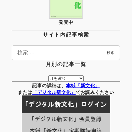
発売中
サイト内記事検索
検
検索
索
月別の記事一覧
月
別
記事の詳細は、
本紙「新文化」
の
または
「
デジタル
新文化」
でお読みください
記
事
一
覧