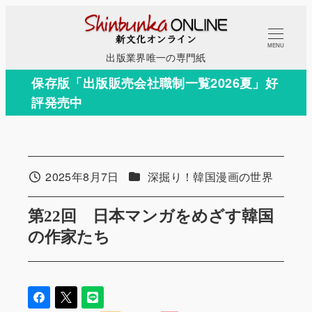
メ
イ
MENU
ン
出版業界唯一の専門紙
コ
保存版「出版販売会社職制一覧2026夏」好
ン
評発売中
テ
ン
ツ
へ
カテゴリー
2025年8月7日
深掘り！韓国漫画の世界
投稿日
移
動
第22回 日本マンガをめざす韓国
の作家たち