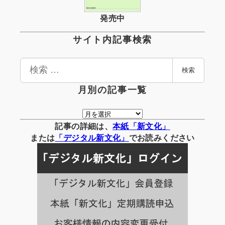
発売中
サイト内記事検索
検
検索
索
月別の記事一覧
月
別
記事の詳細は、
本紙「新文化」
の
または
「
デジタル
新文化」
でお読みください
記
事
一
覧