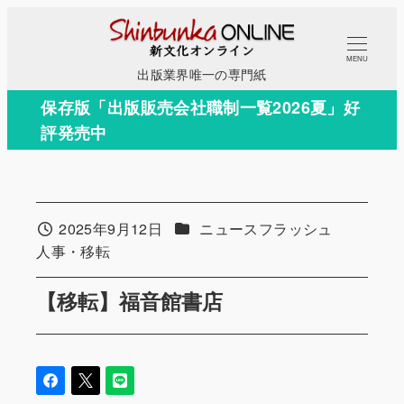
メ
イ
MENU
ン
出版業界唯一の専門紙
コ
保存版「出版販売会社職制一覧2026夏」好
ン
評発売中
テ
ン
ツ
へ
カテゴリー
2025年9月12日
ニュースフラッシュ
投稿日
移
カテゴリー
人事・移転
動
【移転】福音館書店