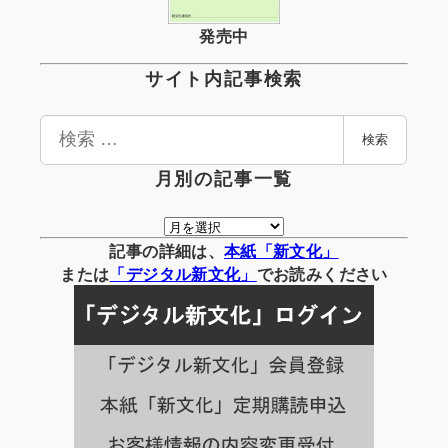
発売中
サイト内記事検索
検
検索
索
月別の記事一覧
月
別
記事の詳細は、
本紙「新文化」
の
または
「
デジタル
新文化」
でお読みください
記
事
一
覧