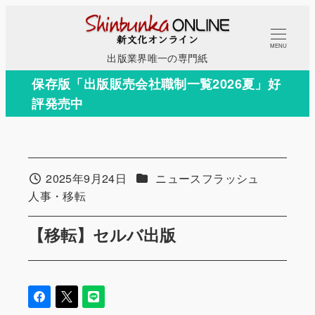
メ
イ
MENU
ン
出版業界唯一の専門紙
コ
保存版「出版販売会社職制一覧2026夏」好
ン
評発売中
テ
ン
ツ
へ
カテゴリー
2025年9月24日
ニュースフラッシュ
投稿日
移
カテゴリー
人事・移転
動
【移転】セルバ出版