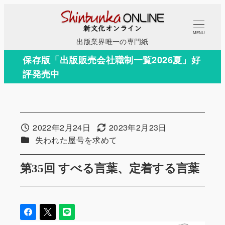
メ
イ
MENU
ン
出版業界唯一の専門紙
コ
保存版「出版販売会社職制一覧2026夏」好
ン
評発売中
テ
ン
ツ
へ
2022年2月24日
2023年2月23日
投稿日
更新日
移
カテゴリー
失われた屋号を求めて
動
第35回 すべる言葉、定着する言葉