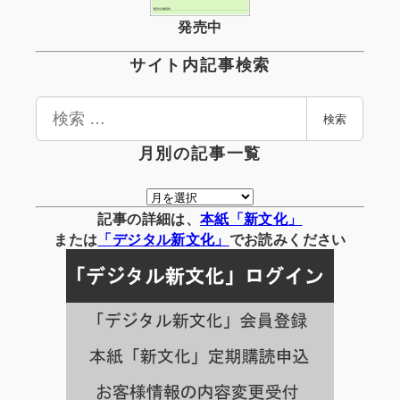
発売中
サイト内記事検索
検
検索
索
月別の記事一覧
月
別
記事の詳細は、
本紙「新文化」
の
または
「
デジタル
新文化」
でお読みください
記
事
一
覧