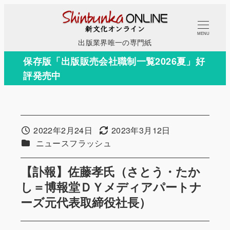
メ
イ
MENU
ン
出版業界唯一の専門紙
コ
保存版「出版販売会社職制一覧2026夏」好
ン
評発売中
テ
ン
ツ
へ
2022年2月24日
2023年3月12日
投稿日
更新日
移
カテゴリー
ニュースフラッシュ
動
【訃報】佐藤孝氏（さとう・たか
し＝博報堂ＤＹメディアパートナ
ーズ元代表取締役社長）